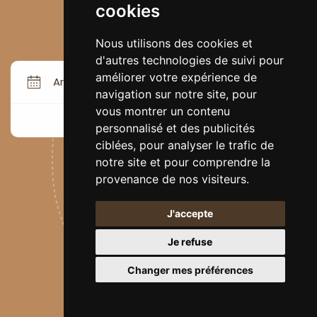
cookies
Nous utilisons des cookies et
d'autres technologies de suivi pour
améliorer votre expérience de
Arrivée
Départ
navigation sur notre site, pour
vous montrer un contenu
RÉSERVER
personnalisé et des publicités
ciblées, pour analyser le trafic de
notre site et pour comprendre la
provenance de nos visiteurs.
J'accepte
Je refuse
À 60 mètres de la plage de la Salis...
Changer mes préférences
mais loin des standards !